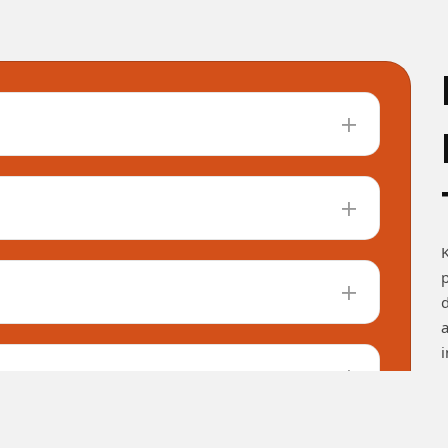
K
p
d
a
i
p