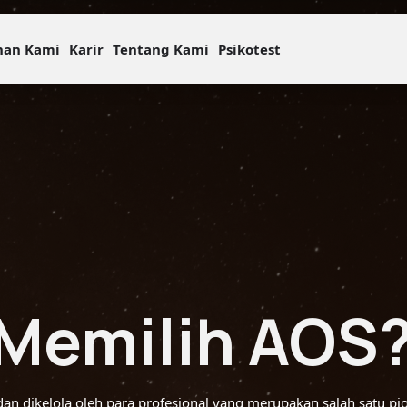
nan Kami
Karir
Tentang Kami
Psikotest
Memilih AOS
n dikelola oleh para profesional yang merupakan salah satu pio